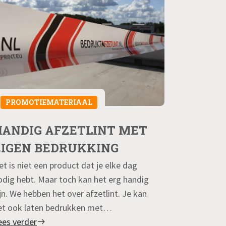
PROMOT
PROMOTIEMATERIAAL
FOTO’S
HANDIG AFZETLINT MET
BEDRU
EIGEN BEDRUKKING
TIPS +
et is niet een product dat je elke dag
Wil je foto
odig hebt. Maar toch kan het erg handig
goed voorbe
ijn. We hebben het over afzetlint. Je kan
handige tip
et ook laten bedrukken met…
mooie afbee
ees verder
bedrukken.