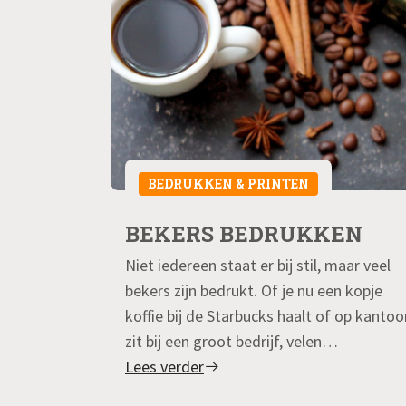
BEDRUKKEN & PRINTEN
OR EEN
BEKERS BEDRUKKEN
Niet iedereen staat er bij stil, maar veel
bekers zijn bedrukt. Of je nu een kopje
koffie bij de Starbucks haalt of op kantoo
nooi
zit bij een groot bedrijf, velen…
jk dat je je
Lees verder
ng tot de
zelfs een