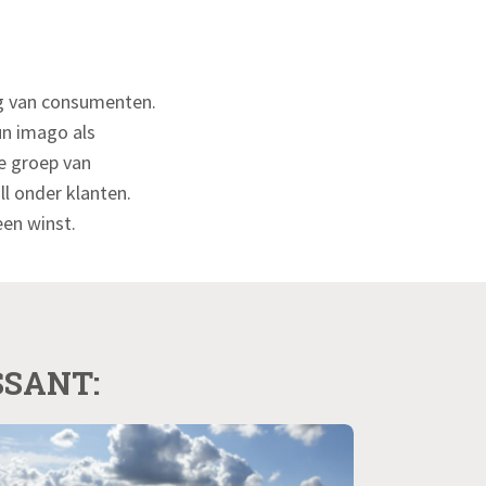
ng van consumenten.
un imago als
de groep van
 onder klanten.
een winst.
SSANT: