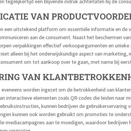
n tegelijkertijd een blijvende indruk achterlaten bij de con
CATIE VAN PRODUCTVOORDE
n een uitstekend platform om essentiële informatie en de 
communiceren aan de consument. Naast het beschermen van 
rpen verpakkingen effectief verkoopargumenten en unieke
pt niet alleen bij het onderwijskundige aspect van marketing, 
consument om tot aankoop over te gaan, met name bij eerst
RING VAN KLANTBETROKKEN
 eveneens worden ingezet om de betrokkenheid van klanten
an interactieve elementen zoals QR-codes die leiden naar 
ebruiksinstructies, kunnen bedrijven de gebruikerservaring 
kingen kunnen ook worden gebruikt om promoties te onder
ciale-mediacampagnes aan te moedigen, waardoor bedrijven h
nnen vergroten.