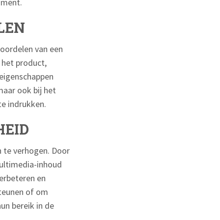
sument.
LEN
voordelen van een
het product,
 eigenschappen
maar ook bij het
e indrukken.
HEID
 te verhogen. Door
multimedia-inhoud
verbeteren en
steunen of om
un bereik in de