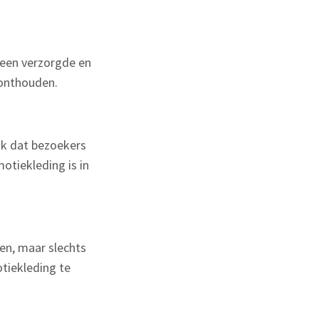
 een verzorgde en
 onthouden.
ook dat bezoekers
otiekleding is in
ken, maar slechts
tiekleding te