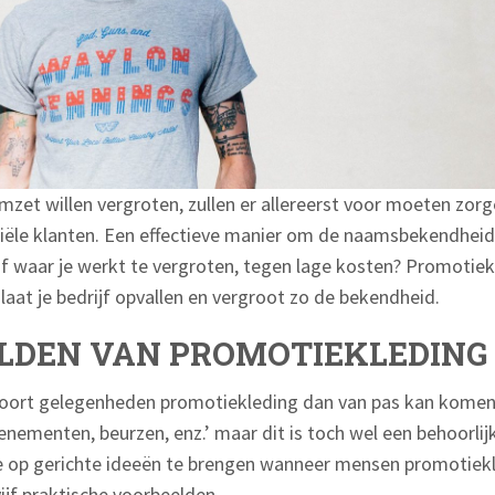
mzet willen vergroten, zullen er allereerst voor moeten zor
ntiële klanten. Een effectieve manier om de naamsbekendheid
ijf waar je werkt te vergroten, tegen lage kosten? Promotie
laat je bedrijf opvallen en vergroot zo de bekendheid.
LDEN VAN PROMOTIEKLEDING
soort gelegenheden promotiekleding dan van pas kan komen
nementen, beurzen, enz.’ maar dit is toch wel een behoorlij
e op gerichte ideeën te brengen wanneer mensen promotiek
ijf praktische voorbeelden.