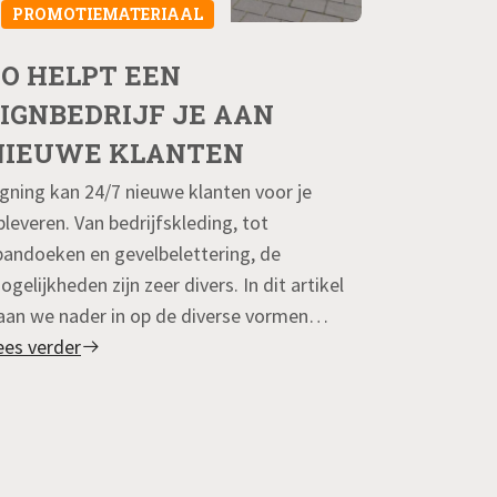
PROMOTIEMATERIAAL
PROMOT
ZO HELPT EEN
DE JU
SIGNBEDRIJF JE AAN
JOUW 
NIEUWE KLANTEN
BEPAL
igning kan 24/7 nieuwe klanten voor je
Er zijn bij 
pleveren. Van bedrijfskleding, tot
toch best w
pandoeken en gevelbelettering, de
je rekening 
ogelijkheden zijn zeer divers. In dit artikel
eigenaar van
aan we nader in op de diverse vormen…
zal je…
ees verder
Lees verder