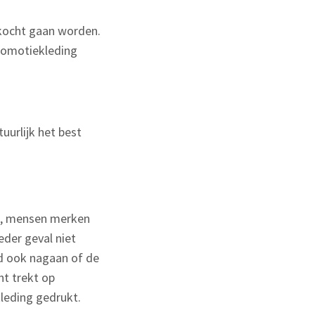
erkocht gaan worden.
Promotiekleding
tuurlijk het best
en, mensen merken
eder geval niet
id ook nagaan of de
ht trekt op
leding gedrukt.