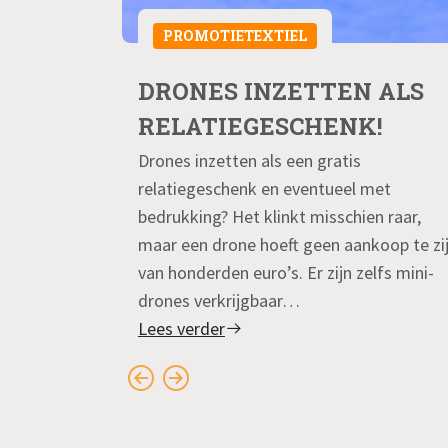
PROMOTIETEXTIEL
DRONES INZETTEN ALS
LEN
RELATIEGESCHENK!
ernemen is
Drones inzetten als een gratis
relatiegeschenk en eventueel met
t de hoek te
bedrukking? Het klinkt misschien raar,
n brede
maar een drone hoeft geen aankoop te zi
ent niet
van honderden euro’s. Er zijn zelfs mini-
drones verkrijgbaar…
Lees verder