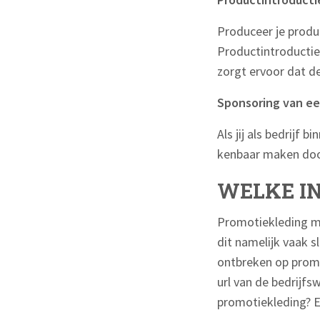
Produceer je produc
Productintroductie
zorgt ervoor dat d
Sponsoring van e
Als jij als bedrijf 
kenbaar maken door
WELKE I
Promotiekleding mo
dit namelijk vaak 
ontbreken op promo
url van de bedrijfs
promotiekleding? E