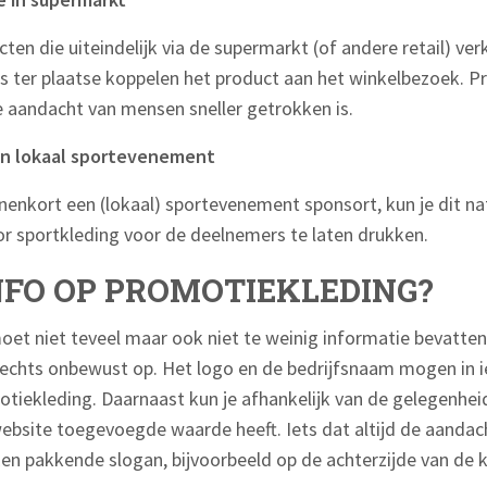
ten die uiteindelijk via de supermarkt (of andere retail) v
s ter plaatse koppelen het product aan het winkelbezoek. 
e aandacht van mensen sneller getrokken is.
en lokaal sportevenement
binnenkort een (lokaal) sportevenement sponsort, kun je dit na
 sportkleding voor de deelnemers te laten drukken.
NFO OP PROMOTIEKLEDING?
et niet teveel maar ook niet te weinig informatie bevatt
slechts onbewust op. Het logo en de bedrijfsnaam mogen in i
tiekleding. Daarnaast kun je afhankelijk van de gelegenhe
website toegevoegde waarde heeft. Iets dat altijd de aandac
en pakkende slogan, bijvoorbeeld op de achterzijde van de k